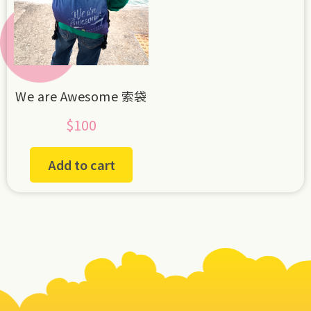
We are Awesome 索袋
$
100
Add to cart