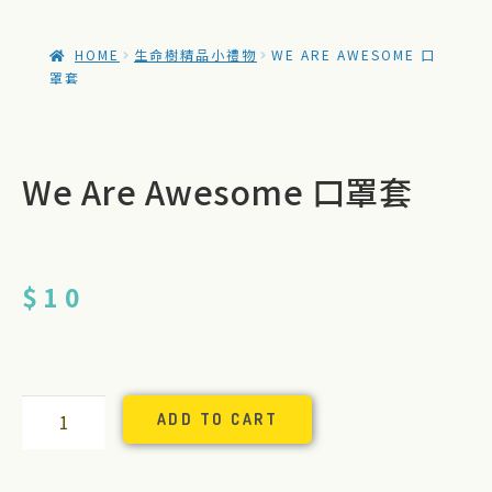
HOME
生命樹精品小禮物
WE ARE AWESOME 口
罩套
We Are Awesome 口罩套
$
10
A
ADD TO CART
l
t